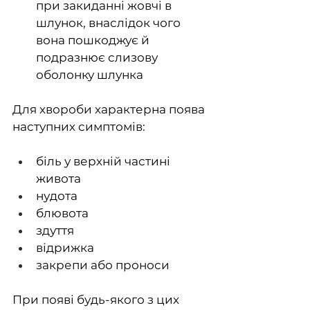
при закиданні жовчі в 
шлунок, внаслідок чого 
вона пошкоджує й 
подразнює слизову 
оболонку шлунка
Для хвороби характерна поява 
наступних симптомів:
біль у верхній частині 
живота
нудота
блювота
здуття
відрижка
закрепи або проноси
При появі будь-якого з цих 