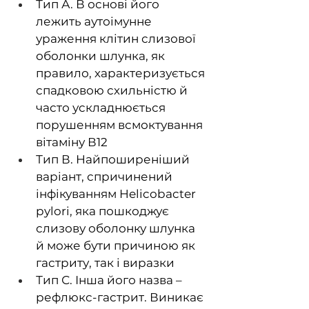
Тип А. В основі його 
лежить аутоімунне 
ураження клітин слизової 
оболонки шлунка, як 
правило, характеризується 
спадковою схильністю й 
часто ускладнюється 
порушенням всмоктування 
вітаміну В12
Тип В. Найпоширеніший 
варіант, спричинений 
інфікуванням Helicobacter 
pylori, яка пошкоджує 
слизову оболонку шлунка 
й може бути причиною як 
гастриту, так і виразки
Тип С. Інша його назва – 
рефлюкс-гастрит. Виникає 