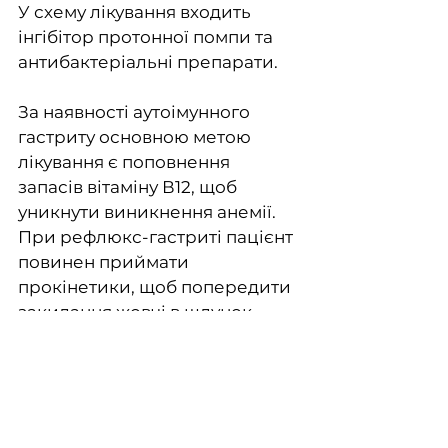
У схему лікування входить 
інгібітор протонної помпи та 
антибактеріальні препарати.
За наявності аутоімунного 
гастриту основною метою 
лікування є поповнення 
запасів вітаміну В12, щоб 
уникнути виникнення анемії. 
При рефлюкс-гастриті пацієнт 
повинен приймати 
прокінетики, щоб попередити 
закидання жовчі в шлунок.
Джерело: Mayo Clinic