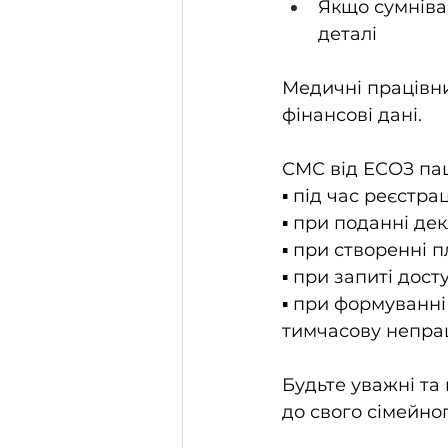
Якщо сумніває
деталі
Медичні працівни
фінансові дані.
СМС від ЕСОЗ пац
▪ під час реєстр
▪ при поданні дек
▪ при створенні 
▪ при запиті дос
▪ при формуванні
тимчасову непра
Будьте уважні та
до свого сімейног