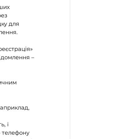
ших 
ез 
ку для 
лення.
еєстрація» 
ідомлення – 
ичним 
априклад, 
, і 
р телефону