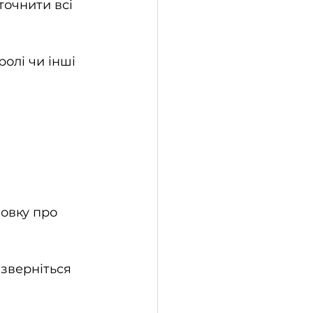
точнити всі 
олі чи інші 
овку про 
зверніться 