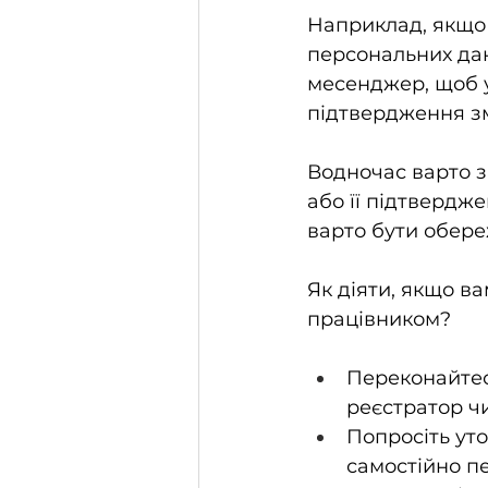
Наприклад, якщо 
персональних дан
месенджер, щоб у
підтвердження зм
Водночас варто з
або її підтвердж
варто бути обер
Як діяти, якщо в
працівником?
Переконайтес
реєстратор ч
Попросіть уто
самостійно п