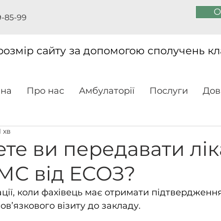
О
9-85-99
розмір сайту за допомогою сполучень кл
вна
Про нас
Амбулаторії
Послуги
Дов
 хв
те ви передавати лі
СМС від ЕСОЗ?
ації, коли фахівець має отримати підтвердження
ов’язкового візиту до закладу.