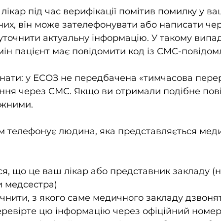
лікар під час верифікації помітив помилку у ва
их, він може зателефонувати або написати чер
точнити актуальну інформацію. У такому випад
ін пацієнт має повідомити код із СМС-повідом
нати: у ЕСОЗ не передбачена «тимчасова перер
ення через СМС. Якщо ви отримали подібне пов
ежними.
ам телефонує людина, яка представляється мед
я, що це ваш лікар або представник закладу (н
и медсестра)
чнити, з якого саме медичного закладу дзвонять
еревірте цю інформацію через офіційний номе