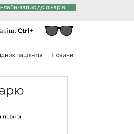
нлайн-запис до лікарів
авіш:
Ctrl+
ідник пацієнтів
Новини
карю
 певної 