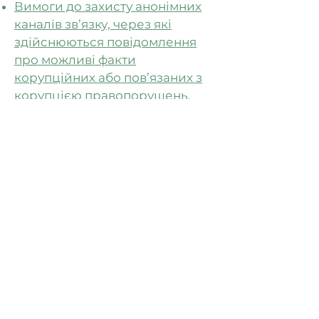
Вимоги до захисту анонімних
каналів зв’язку, через які
здійснюються повідомлення
про можливі факти
корупційних або пов’язаних з
корупцією правопорушень,
інших порушень Закону
України «Про запобігання
корупції»
044-355-75-29
095-239-85-99